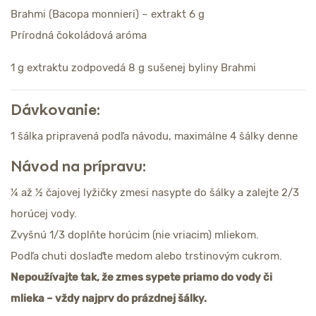
Brahmi (Bacopa monnieri) – extrakt 6 g
Prírodná čokoládová aróma
1 g extraktu zodpovedá 8 g sušenej byliny Brahmi
Dávkovanie:
1 šálka pripravená podľa návodu, maximálne 4 šálky denne
Návod na prípravu:
¼ až ½ čajovej lyžičky zmesi nasypte do šálky a zalejte 2/3
horúcej vody.
Zvyšnú 1/3 doplňte horúcim (nie vriacim) mliekom.
Podľa chuti doslaďte medom alebo trstinovým cukrom.
Nepoužívajte tak, že zmes sypete priamo do vody či
mlieka – vždy najprv do prázdnej šálky.