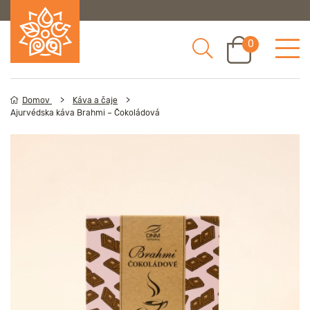
0
Domov
Káva a čaje
Ajurvédska káva Brahmi – Čokoládová