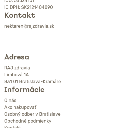
IČO: 53524101
IČ DPH: SK2121404890
Kontakt
nektaren@rajzdravia.sk
Adresa
RAJ zdravia
Limbová 1A
831 01 Bratislava-Kramáre
Informácie
O nás
Ako nakupovať
Osobný odber v Bratislave
Obchodné podmienky
Kontakt