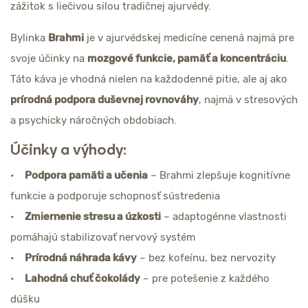
zážitok s liečivou silou tradičnej ajurvédy.
Bylinka
Brahmi
je v ajurvédskej medicíne cenená najmä pre
svoje účinky na
mozgové funkcie, pamäť a koncentráciu
.
Táto káva je vhodná nielen na každodenné pitie, ale aj ako
prírodná podpora duševnej rovnováhy
, najmä v stresových
a psychicky náročných obdobiach.
Účinky a výhody:
•
Podpora pamäti a učenia
– Brahmi zlepšuje kognitívne
funkcie a podporuje schopnosť sústredenia
•
Zmiernenie stresu a úzkosti
– adaptogénne vlastnosti
pomáhajú stabilizovať nervový systém
•
Prírodná náhrada kávy
– bez kofeínu, bez nervozity
•
Lahodná chuť čokolády
– pre potešenie z každého
dúšku