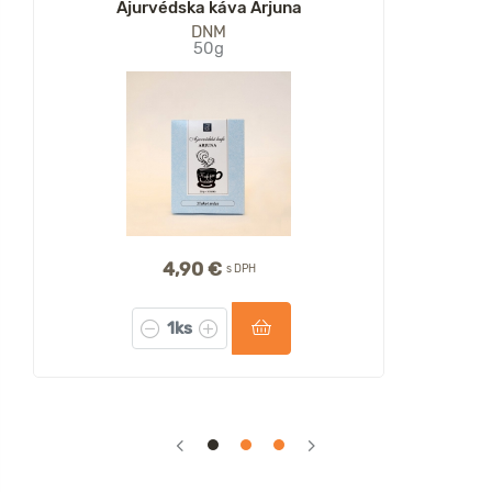
Ajurvédska káva Arjuna
DNM
50g
4,90 €
s DPH