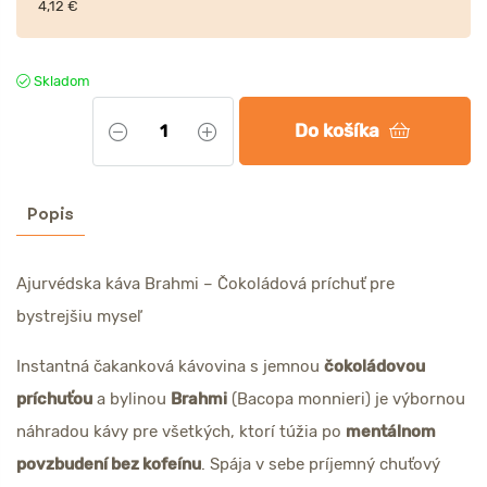
4,12 €
Skladom
Do košíka
Popis
Ajurvédska káva Brahmi – Čokoládová príchuť pre
bystrejšiu myseľ
Instantná čakanková kávovina s jemnou
čokoládovou
príchuťou
a bylinou
Brahmi
(Bacopa monnieri) je výbornou
náhradou kávy pre všetkých, ktorí túžia po
mentálnom
povzbudení bez kofeínu
. Spája v sebe príjemný chuťový