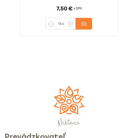
7,50 €
s DPH
Nektáreň
Prevádzkovateľ