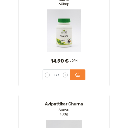
60kap
14,90 €
s DPH
Avipattikar Churna
Suayu
100g