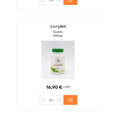
LivryAid
Suayu
60kap
16,90 €
s DPH