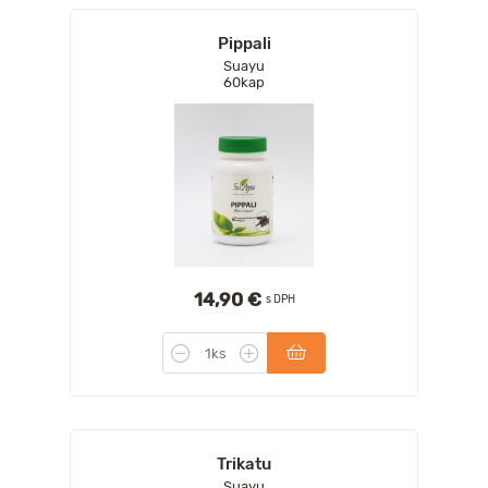
Pippali
Suayu
60kap
14,90 €
s DPH
Trikatu
Suayu