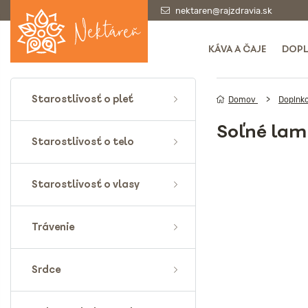
nektaren@rajzdravia.sk
KÁVA A ČAJE
DOPL
Starostlivosť o pleť
Domov
Doplnk
Soľné lam
Starostlivosť o telo
Starostlivosť o vlasy
Trávenie
Srdce