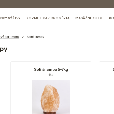
NKY VÝŽIVY
KOZMETIKA / DROGÉRIA
MASÁŽNE OLEJE
PO
ový sortiment
Soľné lampy
py
Soľná lampa 5-7kg
1ks