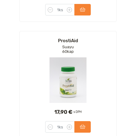
ProstiAid
Suayu
60kap
17,90 €
s DPH