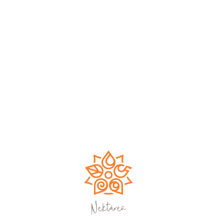
Nektáreň