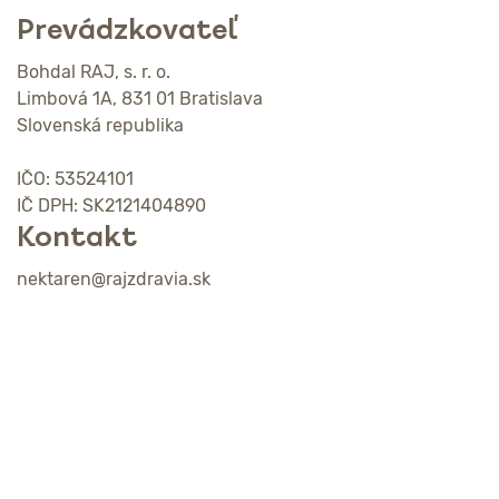
Prevádzkovateľ
Bohdal RAJ, s. r. o.
Limbová 1A, 831 01 Bratislava
Slovenská republika
IČO: 53524101
IČ DPH: SK2121404890
Kontakt
nektaren@rajzdravia.sk
Adresa
RAJ zdravia
Limbová 1A
831 01 Bratislava-Kramáre