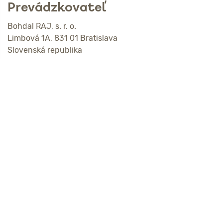
Prevádzkovateľ
Bohdal RAJ, s. r. o.
Limbová 1A, 831 01 Bratislava
Slovenská republika
IČO: 53524101
IČ DPH: SK2121404890
Kontakt
nektaren@rajzdravia.sk
Adresa
RAJ zdravia
Limbová 1A
831 01 Bratislava-Kramáre