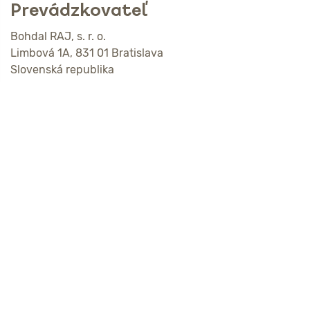
Prevádzkovateľ
Bohdal RAJ, s. r. o.
Limbová 1A, 831 01 Bratislava
Slovenská republika
IČO: 53524101
IČ DPH: SK2121404890
Kontakt
nektaren@rajzdravia.sk
Adresa
RAJ zdravia
Limbová 1A
831 01 Bratislava-Kramáre